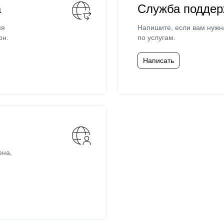
а
Служба поддер
мя
Напишите, если вам нужн
он.
по услугам.
Написать
ена,