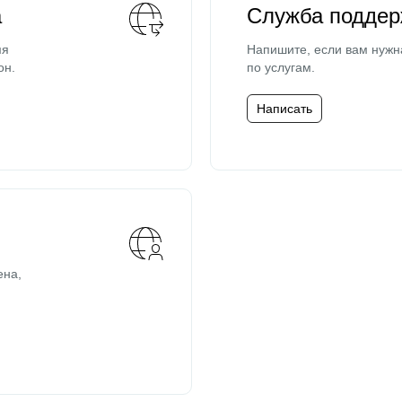
а
Служба поддер
мя
Напишите, если вам нужн
он.
по услугам.
Написать
ена,